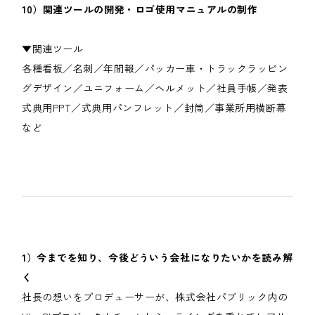
10）関連ツールの開発・ロゴ使用マニュアルの制作
▼関連ツール
各種看板／名刺／年間報／パッカー車・トラックラッピン
グデザイン／ユニフォーム／ヘルメット／社員手帳／発表
式典用PPT／式典用パンフレット／封筒／事業所用横断幕
など
1）今までを知り、今後どういう会社になりたいかを読み解
く
社長の想いをプロデューサーが、株式会社パブリック内の