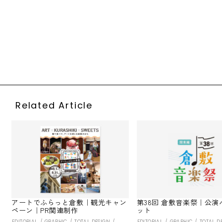
インテリア
パンフレット
ファッション
ブランディング
プロダクト
中国デザイン
中国デザイン専門学校
学校
学校案内
専門学校
Related Article
アートでふらっと倉敷｜観光キャン
第38回 倉敷音楽祭｜公演
ペーン｜PR関連制作
ット
EDITORIAL
GRAPHIC
TOTAL DESIGN
EDITORIAL
GRAPHIC
TOTAL D