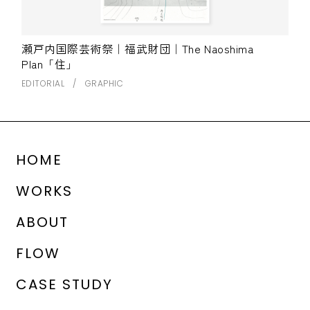
瀬戸内国際芸術祭｜福武財団｜The Naoshima
Plan「住」
EDITORIAL
GRAPHIC
HOME
WORKS
ABOUT
FLOW
CASE STUDY