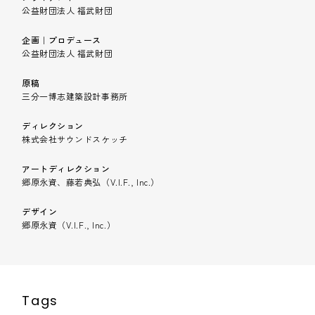
公益財団法人 福武財団
企画｜プロデュース
公益財団法人 福武財団
原稿
三分一博志建築設計事務所
ディレクション
株式会社サウンドスケッチ
アートディレクション
郷原永資、藤若典弘（V.I.F., Inc.）
デザイン
郷原永資（V.I.F., Inc.）
Tags