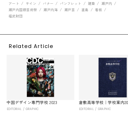
アート
サイン
バナー
パンフレット
建築
瀬戸内
瀬戸内国際芸術祭
瀬戸内海
瀬戸芸
直島
看板
福武財団
Related Article
中国デザイン専門学校 2023
倉敷高等学校｜学校案内20
EDITORIAL
GRAPHIC
EDITORIAL
GRAPHIC