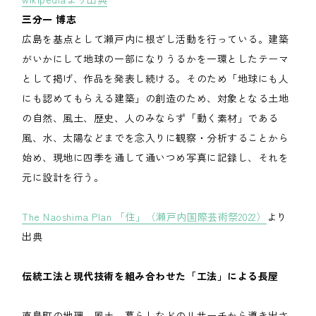
三分一 博志
広島を基点として瀬戸内に根ざし活動を行っている。建築
がいかにして地球の一部になりうるかを一環としたテーマ
として掲げ、作品を発表し続ける。そのため「地球にも人
にも認めてもらえる建築」の創造のため、対象となる土地
の自然、風土、歴史、人のみならず「動く素材」である
風、水、太陽などまでを念入りに観察・分析することから
始め、現地に四季を通して通いつめ写真に記録し、それを
元に設計を行う。
The Naoshima Plan 「住」（瀬戸内国際芸術祭2022）
より
出典
伝統工法と現代技術を組み合わせた「工法」による長屋
直島町の地理、風土、暮らしなどのリサーチから導き出さ