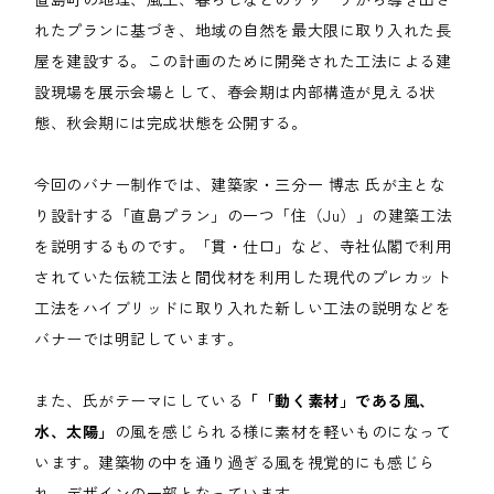
れたプランに基づき、地域の自然を最大限に取り入れた長
屋を建設する。この計画のために開発された工法による建
設現場を展示会場として、春会期は内部構造が見える状
態、秋会期には完成状態を公開する。
今回のバナー制作では、建築家・三分一 博志 氏が主とな
り設計する「直島プラン」の一つ「住（Ju）」の建築工法
を説明するものです。「貫・仕口」など、寺社仏閣で利用
されていた伝統工法と間伐材を利用した現代のプレカット
工法をハイブリッドに取り入れた新しい工法の説明などを
バナーでは明記しています。
また、氏がテーマにしている
「「動く素材」である風、
水、太陽」
の風を感じられる様に素材を軽いものになって
います。建築物の中を通り過ぎる風を視覚的にも感じら
れ、デザインの一部となっています。